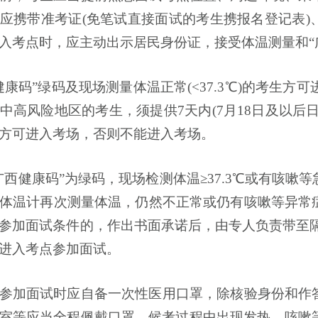
应携带准考证
(免笔试直接面试的考生携报名登记表)
入考点时，应主动出示居民身份证，接受体温测量和
“
健康码
”
绿码及现场测量体温正常(<
37.3
℃
)的考生方可
中高风险地区的考生，须提供
7
天内(
7
月
18
日及以后日
方可进入考场，否则不能进入考场。
广西健康码
”
为绿码，现场检测体温
≥37.3
℃
或有咳嗽等
体温计再次测量体温，仍然不正常或仍有咳嗽等异常
参加面试条件的，作出书面承诺后，由专人负责带至隔
进入考点参加面试。
参加面试时
应自备一次性医用口罩，除核验身份和作
室等应当全程佩戴口罩。候考过程中出现发热、咳嗽