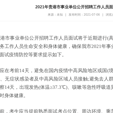
2021年贵港市事业单位公开招聘工作人员
来源：未知
|
发布时间：2021-07-06
|
浏览
贵港市事业单位公开招聘工作人员面试
将于近期进行(
务工作人员生命安全和身体健康，确保我市
2021
年
事
面试疫情防控等要求提示如下。
应在考前
14
天
，避免在国内疫情中高风险地区或国(
、无症状感染者及中高风险区域人员接触;避免去人群
察
14
天，出现发热(体温
≥37.3
℃
)、咳嗽等急性呼吸道
时身体健康。
前
，考生应当提前熟悉面试考点位置、周边环境、乘