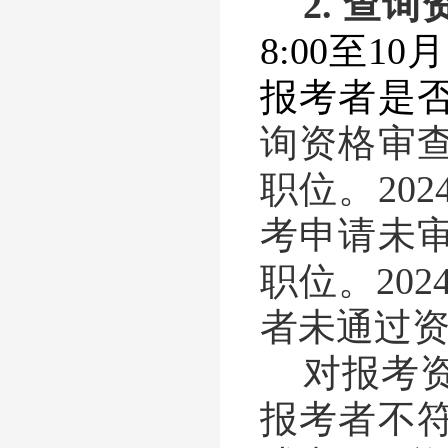
2.
查询
8:00
至
10
月
报考者是
询资格审
职位。
202
考申请未
职位。
202
者未通过
对报考
报考者不