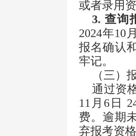
或者录用
3.
查询
2024
年
10
报名确认
牢记。
（三）
通过资
11
月
6
日
24
费。逾期
弃报考资